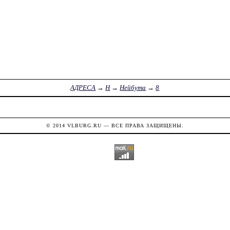
АДРЕСА
→
Н
→
Нейбута
→
8
© 2014
VLBURG.RU
— ВСЕ ПРАВА ЗАЩИЩЕНЫ.