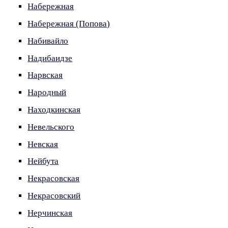
Набережная
Набережная (Попова)
Набивайло
Надибаидзе
Нарвская
Народный
Находкинская
Невельского
Невская
Нейбута
Некрасовская
Некрасовский
Нерчинская