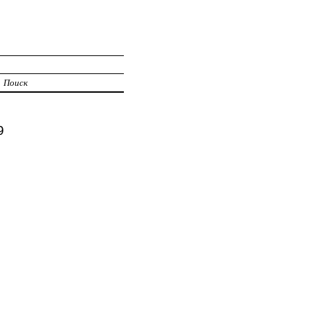
И
Поиск
9