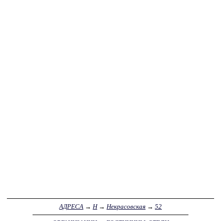
АДРЕСА
→
Н
→
Некрасовская
→
52