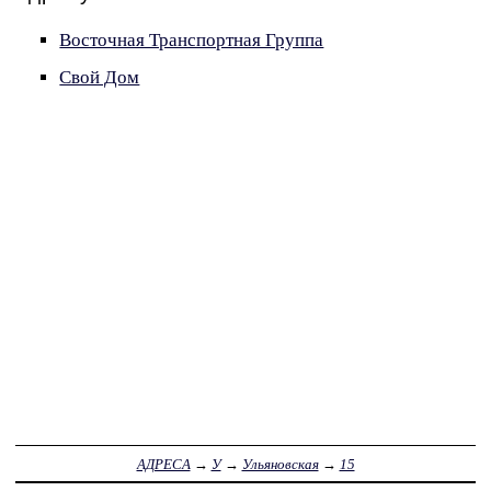
Восточная Транспортная Группа
Свой Дом
АДРЕСА
→
У
→
Ульяновская
→
15