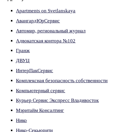
Apartments on Svetlanskaya
АвангардЮрСервис
Автомир, региональный журнал
Адвокатская контора №102
Гранж
ДВУЦ
ИнтерПакСервис
Комплексная безопасность собственности
Компьютерный сервис
Курьер Сервис Экспресс Владивосток
Мэритайм Консалтинг
Нико
Нико-Секьюрити