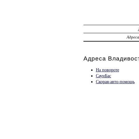
Адрес
Адреса Владивост
На повороте
СаунБас
Скорая-авто-помощь