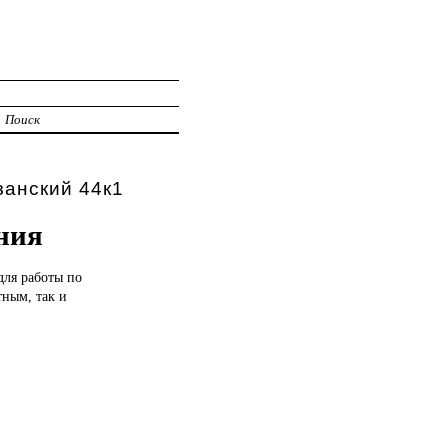
И
Поиск
занский 44к1
ния
для работы по
тным, так и