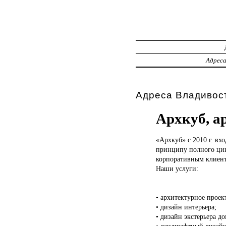
Адрес
Адреса Владивост
Архкуб, а
«Архкуб» с
2010 г. вх
принципу полного цикл
корпоративным клиент
Наши услуги:
• архитектурное проек
• дизайн интерьера;
• дизайн экстерьера до
• ландшафтный дизайн