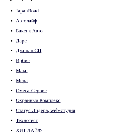
JapanRoad
Автолайф
Баксик Авто
Дарс
Джонан.СП
Ирбис
Макс
Мера
Омега-Сервис
Охранный Комплекс
Статус Лидера, web-студия
Технотест
ХИТ ЛАЙФ