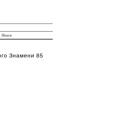
И
Поиск
ого Знамени 85