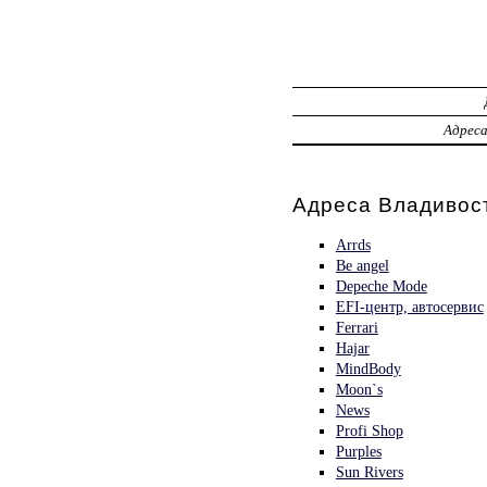
Адрес
Адреса Владивост
Arrds
Be angel
Depeche Mode
EFI-центр, автосервис
Ferrari
Hajar
MindBody
Moon`s
News
Profi Shop
Purples
Sun Rivers