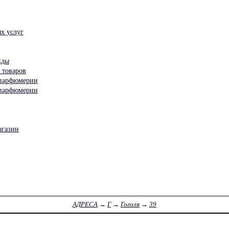
х услуг
жды
 товаров
 парфюмерии
 парфюмерии
агазин
АДРЕСА
→
Г
→
Гоголя
→
39