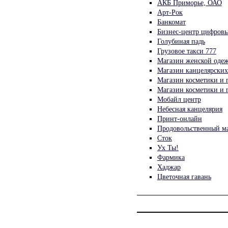
АКБ Приморье, ОАО
Арт-Рок
Банкомат
Бизнес-центр цифровы
Голубиная падь
Грузовое такси 777
Магазин женской оде
Магазин канцелярских
Магазин косметики и
Магазин косметики и
Мобайл центр
Небесная канцелярия
Принт-онлайн
Продовольственный м
Сток
Ух Ты!
Фармика
Хаджар
Цветочная гавань