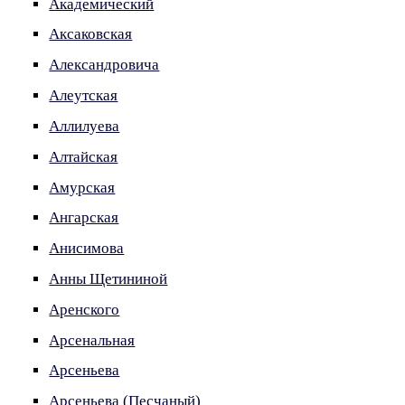
Академический
Аксаковская
Александровича
Алеутская
Аллилуева
Алтайская
Амурская
Ангарская
Анисимова
Анны Щетининой
Аренского
Арсенальная
Арсеньева
Арсеньева (Песчаный)