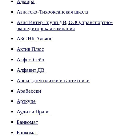
Адмира
Азиатско-Тихоокеанская школа
Азия Интер Групп ДВ, ООО, транспортно-
экспедиторская компания
АЗС НК Альянс
Актив Плюс
Акфес-Сейо
Алфавит ДВ
Апекс, дом плитки и сантехники
Арабесски
Арткупе
Аудит и Право
Банкомат
Банкомат