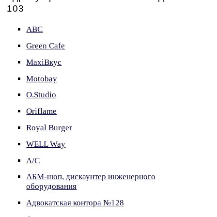
103
ABC
Green Cafe
MaxiВкус
Motobay
O.Studio
Oriflame
Royal Burger
WELL Way
А/С
АБМ-шоп, дискаунтер инженерного
оборудования
Адвокатская контора №128