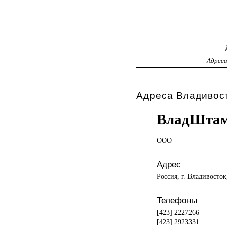
Адрес
Адреса Владивост
ВладШта
ООО
Адрес
Россия, г. Владивосток
Телефоны
[423] 2227266
[423] 2923331