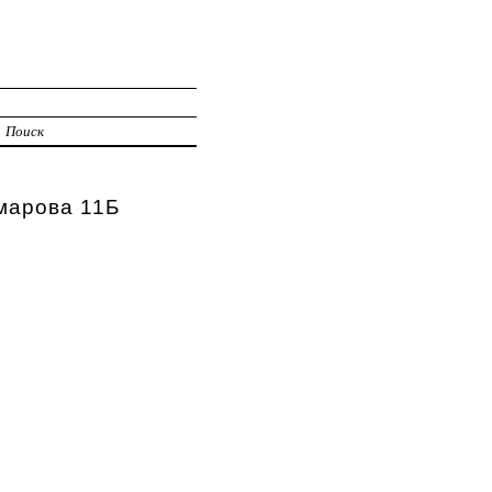
И
Поиск
марова 11Б